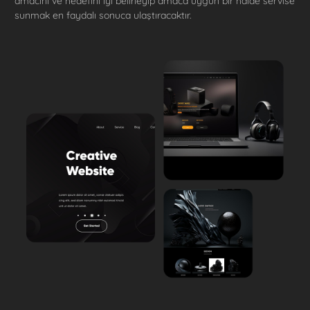
amacını ve hedefini iyi belirleyip amaca uygun bir halde servise
sunmak en faydalı sonuca ulaştıracaktır.