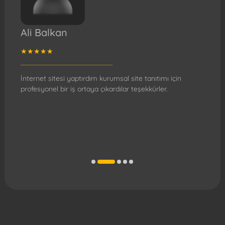
Ali Balkan
Tu
★★★★★
★
İnternet sitesi yaptırdım kurumsal site tanıtımı için
RGB
profesyonel bir iş ortaya çıkardılar teşekkürler.
SEO
sır
Kat