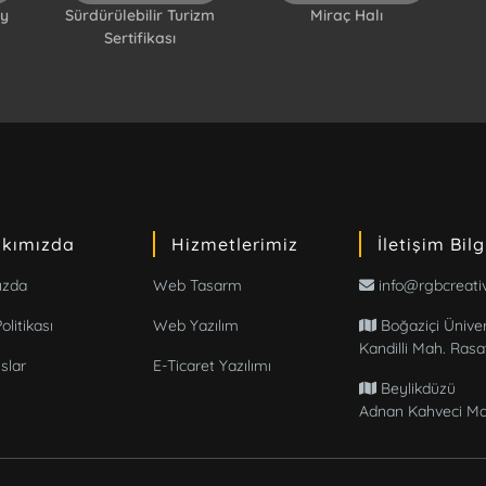
ay
Sürdürülebilir Turizm
Miraç Halı
Sertifikası
kımızda
Hizmetlerimiz
İletişim Bilg
ızda
Web Tasarm
info@rgbcreati
Politikası
Web Yazılım
Boğaziçi Üniver
Kandilli Mah. Ras
slar
E-Ticaret Yazılımı
Beylikdüzü
Adnan Kahveci Mah