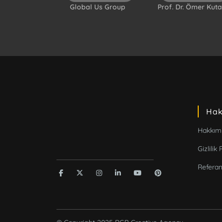
Global Us Group
Prof. Dr. Ömer Kut
RGB Creative Agency
Hak
Hakkım
Gizlilik 
Referan