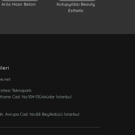
Aröz Hazır Beton
Kutupyıldızı Beauty
Esthetic
ileri
ve.net
sitesi Teknopark
athane Cad. No:104-13Üsküdar İstanbul
. Avrupa Cad. No:88 Beylikdüzü İstanbul