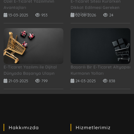
Özel E-Ticaret Yazılımının
E-Ticaret Sitesi Kurarken
Avantajları
Dikkat Edilmesi Gereken
Faktörler
13-03-2025
953
02-08-2026
24
E-Ticaret Yazılımı ile Dijital
Başarılı Bir E-Ticaret Altyapısı
Dünyada Başarıya Ulaşın
Kurmanın Yolları
21-03-2025
799
24-03-2025
838
Hakkımızda
Hizmetlerimiz